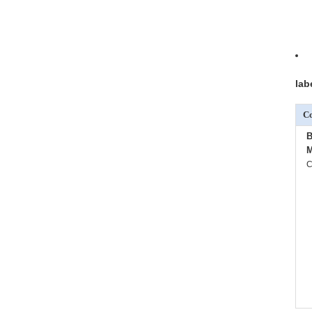
lab
Co
B
M
C