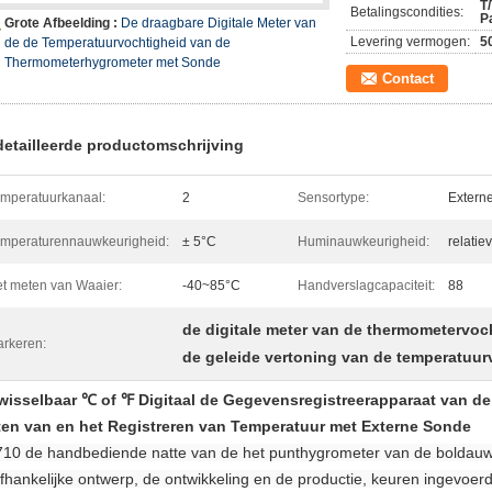
T
Betalingscondities:
P
Grote Afbeelding :
De draagbare Digitale Meter van
Levering vermogen:
5
de de Temperatuurvochtigheid van de
Thermometerhygrometer met Sonde
Contact
etailleerde productomschrijving
mperatuurkanaal:
2
Sensortype:
Externe
mperaturennauwkeurigheid:
± 5°C
Huminauwkeurigheid:
relatie
t meten van Waaier:
-40~85°C
Handverslagcapaciteit:
88
de digitale meter van de thermometervoc
rkeren:
de geleide vertoning van de temperatuur
wisselbaar ℃ of ℉ Digitaal de Gegevensregistreerapparaat van d
en van en het Registreren van Temperatuur met Externe Sonde
10 de handbediende natte van de het punthygrometer van de boldauw 
fhankelijke ontwerp, de ontwikkeling en de productie, keuren ingevoerd