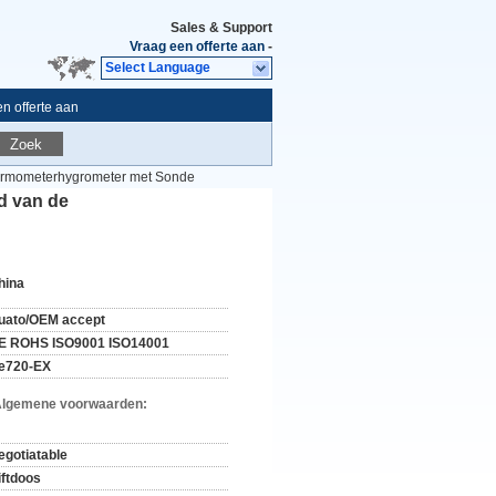
Sales & Support
Vraag een offerte aan
-
Select Language
n offerte aan
Zoek
hermometerhygrometer met Sonde
d van de
hina
uato/OEM accept
E ROHS ISO9001 ISO14001
e720-EX
Algemene voorwaarden:
egotiatable
iftdoos