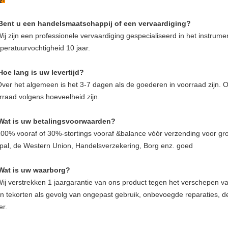
Bent u een handelsmaatschappij of een vervaardiging?
Wij zijn een professionele vervaardiging gespecialiseerd in het instrum
peratuurvochtigheid 10 jaar.
Hoe lang is uw levertijd?
Over het algemeen is het 3-7 dagen als de goederen in voorraad zijn. O
rraad volgens hoeveelheid zijn.
Wat is uw betalingsvoorwaarden?
100% vooraf of 30%-stortings vooraf &balance vóór verzending voor gro
pal, de Western Union, Handelsverzekering, Borg enz. goed
Wat is uw waarborg?
Wij verstrekken 1 jaargarantie van ons product tegen het verschepen 
n tekorten als gevolg van ongepast gebruik, onbevoegde reparaties, def
er.