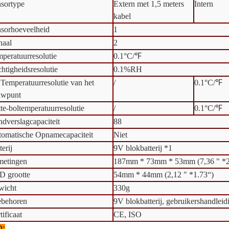
sortype
Extern met 1,5 meters
Intern
kabel
sorhoeveelheid
1
naal
2
peratuurresolutie
0.1°C/℉
htigheidsresolutie
0.1%RH
Temperatuurresolutie van het
/
0.1°C/℉
uwpunt
te-boltemperatuurresolutie
/
0.1°C/℉
dverslagcapaciteit
88
omatische Opnamecapaciteit
Niet
terij
9V blokbatterij *1
metingen
187mm * 73mm * 53mm (7,36 " *2.
D grootte
54mm * 44mm (2,12 " *1.73“)
wicht
330g
ebehoren
9V blokbatterij, gebruikershandleid
tificaat
CE, ISO
Q: