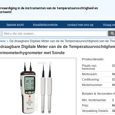
rvaardiging in de instrumenten van
de
temperatuurvochtigheid en
!
systeem
fabriek tocht
Kwaliteitscontrole
contact met ons op
Vraag ee
De draagbare Digitale Meter van de de Temperatuurvochtigheid van de T
meter
draagbare Digitale Meter van de de Temperatuurvochtighei
ermometerhygrometer met Sonde
Productdetails:
Plaats van
C
herkomst:
Merknaam:
H
Certificering:
C
Modelnummer:
H
Betalen & Verzenden 
Min. bestelaantal:
1
Prijs:
N
Verpakking Details:
G