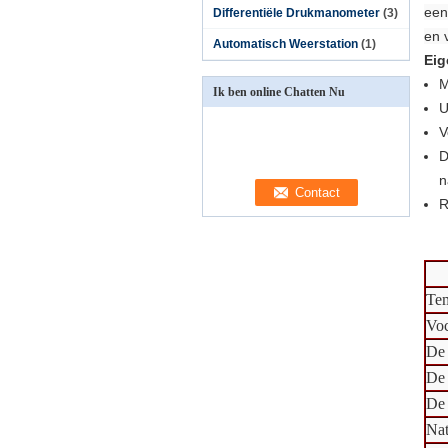
een
Differentiële Drukmanometer
(3)
en 
Automatisch Weerstation
(1)
Eig
M
Ik ben online Chatten Nu
U
V
D
n
R
Tem
Voc
De 
De 
De 
Nat