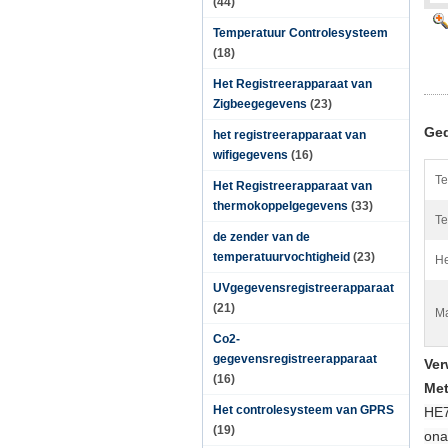
(44)
Temperatuur Controlesysteem
(18)
Het Registreerapparaat van
Zigbeegegevens
(23)
Ged
het registreerapparaat van
wifigegevens
(16)
Te
Het Registreerapparaat van
thermokoppelgegevens
(33)
Te
de zender van de
temperatuurvochtigheid
(23)
He
UVgegevensregistreerapparaat
(21)
Ma
Co2-
gegevensregistreerapparaat
Ver
(16)
Met
Het controlesysteem van GPRS
HE7
(19)
ona