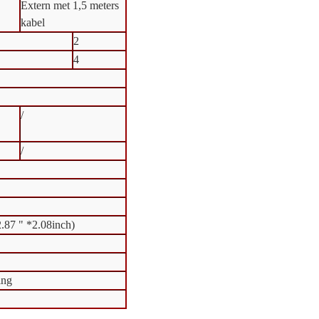
Extern met 1,5 meters
kabel
2
4
/
/
87 " *2.08inch)
ing