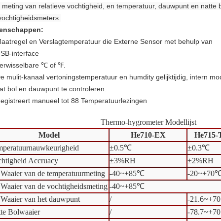
 meting van relatieve vochtigheid, en temperatuur, dauwpunt en natte
vochtigheidsmeters.
enschappen:
aatregel en Verslagtemperatuur die Externe Sensor met behulp van
SB-interface
erwisselbare ℃ of ℉.
e mulit-kanaal vertoningstemperatuur en humdity gelijktijdig, intern 
at bol en dauwpunt te controleren.
egistreert manueel tot 88 Temperatuurlezingen
Thermo-hygrometer Modellijst
Model
He710-EX
He715-
peratuurnauwkeurigheid
±0.5℃
±0.3℃
htigheid Accruacy
±3%RH
±2%RH
Waaier van de temperatuurmeting
-40~+85℃
-20~+70
Waaier van de vochtigheidsmeting
-40~+85℃
Waaier van het dauwpunt
/
-21.6~+7
te Bolwaaier
/
-78.7~+7