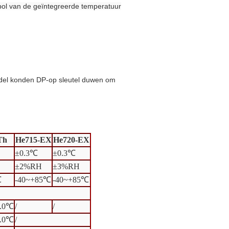
 bol van de geïntegreerde temperatuur
model konden DP-op sleutel duwen om
Th
He715-EX
He720-EX
±0.3℃
±0.3℃
±2%RH
±3%RH
℃
-40~+85℃
-40~+85℃
0.0℃
/
/
0.0℃
/