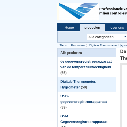
Professionele ve
milieu controle
Home
producten
over ons
Thuis
Producten
Digitale Thermometer, Hygro
De 
Alle producten
Th
de gegevensregistreerapparaat
van de temperatuurvochtigheid
(65)
Digitale Thermometer,
Hygrometer
(50)
USB-
gegevensregistreerapparaat
(39)
GSM
Gegevensregistreerapparaat