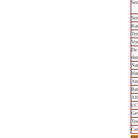
Sen
Sen
Ka
Tem
Voc
De 
da
Nat
Han
Aut
Bat
Af
LC
Ge
To
Cer
FA