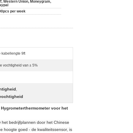
/T, Western Union, Moneygram,
aypal
00pcs per week
 kabellengte 9ft
ve vochtigheid van ± 5%
htigheid
,
vochtigheid
e Hygrometerthermometer voor het
het bedrijfplannen door het Chinese
e hoogte goed - de kwaliteitssensor, is