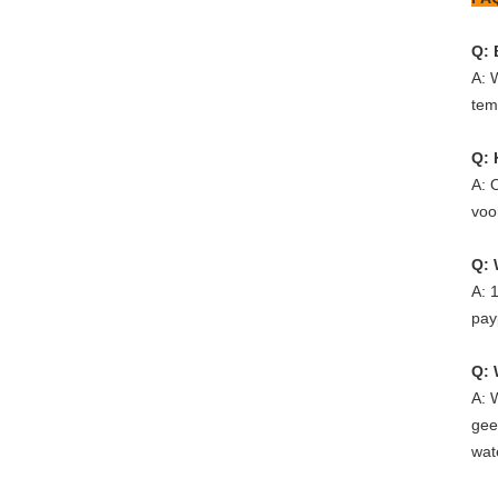
Q: 
A: 
tem
Q: 
A: 
voo
Q: 
A: 
pay
Q: 
A: 
gee
wat