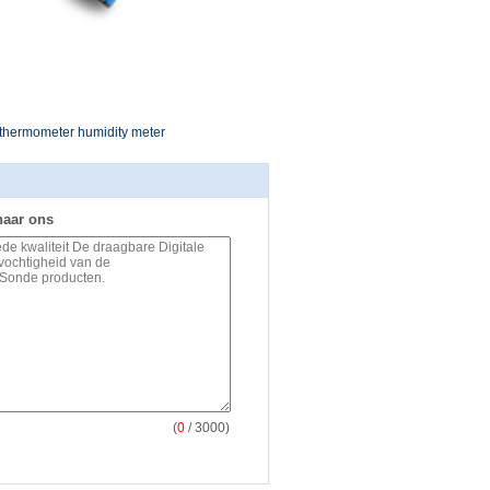
l thermometer humidity meter
naar ons
(
0
/ 3000)